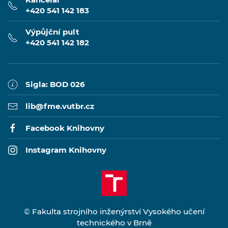
+420 541 142 183
Výpůjční pult
+420 541 142 182
Sigla: BOD 026
lib@fme.vutbr.cz
Facebook Knihovny
Instagram Knihovny
©
Fakulta strojního inženýrství Vysokého učení
technického v Brně