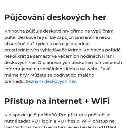
Půjčování deskových her
Knihovna půjčuje deskové hry přímo na výpůjčním
pultě. Deskové hry si lze zapůjčit prezenčně nebo
absenčně na 1 týden a nelze je objednat
prostřednictvím vyhledávače Primo. Knihovna pořádá
několikrát za semestr ve večerních hodinách Hraní
deskových her. O plánovaných deskoherních večerech
informujeme na sociálních sítích a na webu. Jaké
máme hry? Můžete se podívat do malého
přehledu:
Seznam deskových her
.
Přístup na internet + WiFi
K dispozici je 8 počítačů. Pro přístup k počítači je
nutné zadat VUT login a VUT heslo. WiFi přístup na
vlastních zařízeních je zabezpečen heslem (VUTPin).