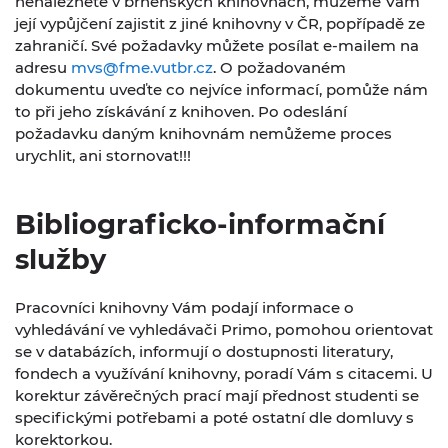
nenaleznete v brněnských knihovnách, můžeme Vám
její vypůjčení zajistit z jiné knihovny v ČR, popřípadě ze
zahraničí. Své požadavky můžete posílat e-mailem na
adresu
mvs@fme.vutbr.cz
. O požadovaném
dokumentu uveďte co nejvíce informací, pomůže nám
to při jeho získávání z knihoven. Po odeslání
požadavku daným knihovnám nemůžeme proces
urychlit, ani stornovat!!!
Bibliograficko-informační
služby
Pracovníci knihovny Vám podají informace o
vyhledávání ve vyhledávači Primo, pomohou orientovat
se v databázích, informují o dostupnosti literatury,
fondech a využívání knihovny, poradí Vám s citacemi. U
korektur závěrečných prací mají přednost studenti se
specifickými potřebami a poté ostatní dle domluvy s
korektorkou.