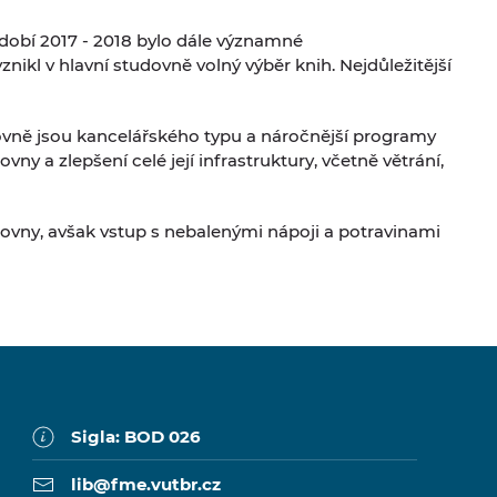
Období 2017 - 2018 bylo dále významné
kl v hlavní studovně volný výběr knih. Nejdůležitější
vně jsou kancelářského typu a náročnější programy
vny a zlepšení celé její infrastruktury, včetně větrání,
ovny, avšak vstup s nebalenými nápoji a potravinami
Sigla: BOD 026
lib@fme.vutbr.cz