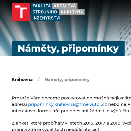
Náměty, připomínky
Knihovna
Náměty, připomínky
Protože Vám chceme poskytovat co možná nejkvalitněj
adresu
pripominky.knihovna@fme.vutbr.cz
nebo na FB
interaktivní formuláře pro odeslání žádosti o výpůj
Z anket, které probíhaly v letech 2015, 2017 a 2018, v
přání a zde je výčet těch nejdůležitějších: