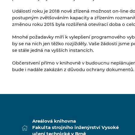
Událostí roku je 2018 nově zřízená možnost on-line dob
postupným zvětšováním kapacity a zřízením rozmanitýc
změnou roku 2015 byla rozšířená otevírací doba o cel
Mnohé požadavky míří k vylepšení programového vyba
by se na nich jen těžko rozjížděly. Vaše žádosti jsme po
se stále jedná na vyšších instancích.
Občerstvení přímo v knihovně v budoucnu neplánujeme
bude i nadále zakázán z důvodu ochrany dokumentů.
Areálová knihovna
Fakulta strojního inženýrství Vysoké
učení technické v Brně