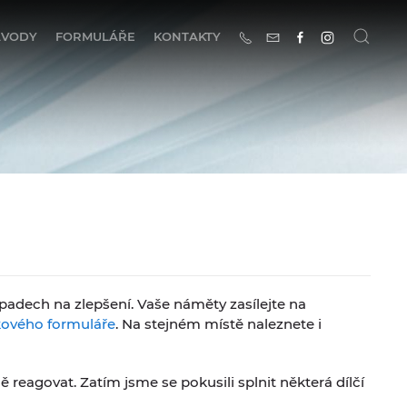
ÁVODY
FORMULÁŘE
KONTAKTY
adech na zlepšení. Vaše náměty zasílejte na
ového formuláře
. Na stejném místě naleznete i
 reagovat. Zatím jsme se pokusili splnit některá dílčí