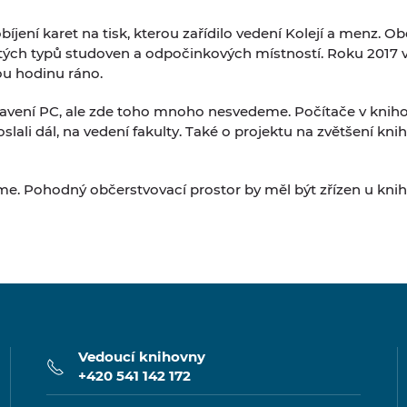
íjení karet na tisk, kterou zařídilo vedení Kolejí a menz. 
h typů studoven a odpočinkových místností. Roku 2017 vzni
ou hodinu ráno.
vení PC, ale zde toho mnoho nesvedeme. Počítače v kniho
slali dál, na vedení fakulty. Také o projektu na zvětšení kniho
. Pohodný občerstvovací prostor by měl být zřízen u knih
Vedoucí knihovny
+420 541 142 172