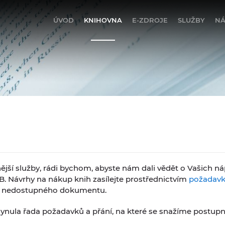
ÚVOD
KNIHOVNA
E-ZDROJE
SLUŽBY
N
ší služby, rádi bychom, abyste nám dali vědět o Vašich náp
. Návrhy na nákup knih zasílejte prostřednictvím
požadavk
čku nedostupného dokumentu.
yplynula řada požadavků a přání, na které se snažíme postupně