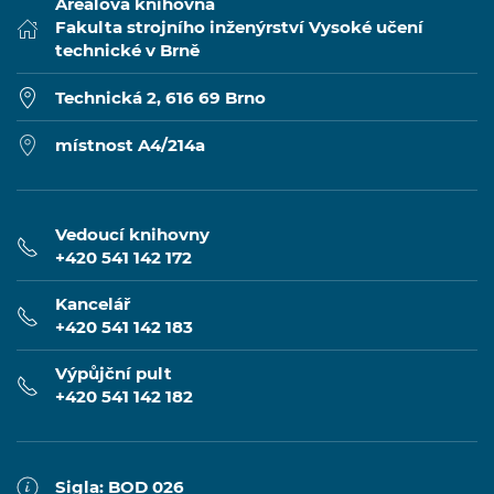
Areálová knihovna
Fakulta strojního inženýrství Vysoké učení
technické v Brně
Technická 2, 616 69 Brno
místnost A4/214a
Vedoucí knihovny
+420 541 142 172
Kancelář
+420 541 142 183
Výpůjční pult
+420 541 142 182
Sigla: BOD 026