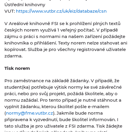
Ústřední knihovny
VUT:
https://www.vutbr.cz/uk/eiz/databaze/csn
V Areálové knihovně FSI se k prohlížení plných textů
českých norem využívá 1 veřejný počítač. V případě
zájmu o práci s normami na našem zařízení požádejte
knihovníka o přihlášení. Texty norem nelze stahovat ani
kopírovat. Služba je pro všechny registrované uživatele
zdarma.
Tisk norem
Pro zaměstnance na základě žádanky. V případě, že
student(ka) potřebuje výtisk normy ke své závěrečné
práci, nebo pro svůj projekt, požádá školitele, aby o
normu zažádal. Pro tento případ je nutné stáhnout a
vyplnit žádanku, kterou školitel pošle e-mailem
(
normy@fme.vutbr.cz
). Jakmile bude norma
připravena k vyzvednutí, bude školitel informován. I
tato služba je pro uživatele z FSI zdarma. Tisk žádejte