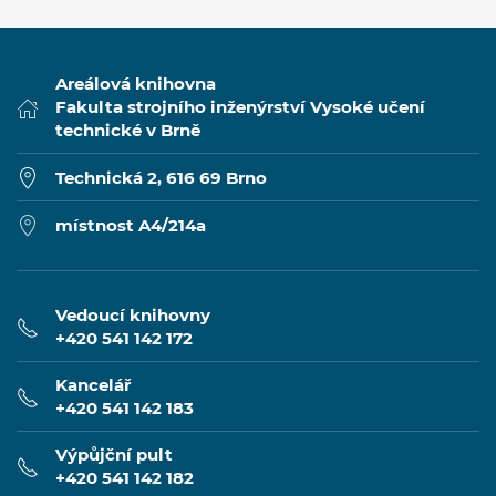
Areálová knihovna
Fakulta strojního inženýrství Vysoké učení
technické v Brně
Technická 2, 616 69 Brno
místnost A4/214a
Vedoucí knihovny
+420 541 142 172
Kancelář
+420 541 142 183
Výpůjční pult
+420 541 142 182