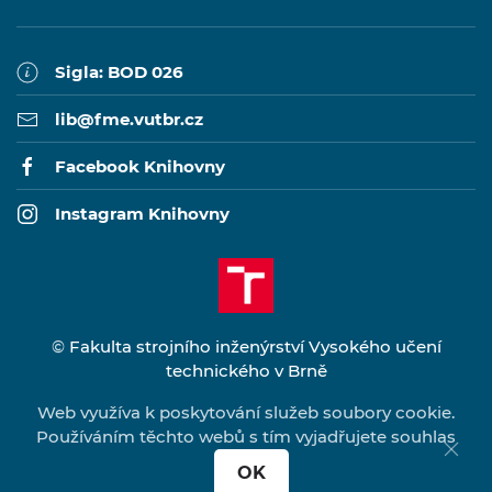
Sigla: BOD 026
lib@fme.vutbr.cz
Facebook Knihovny
Instagram Knihovny
©
Fakulta strojního inženýrství Vysokého učení
technického v Brně
vytvořil
www.pixelhouse.cz
Web využíva k poskytování služeb soubory cookie.
Používáním těchto webů s tím vyjadřujete souhlas
OK