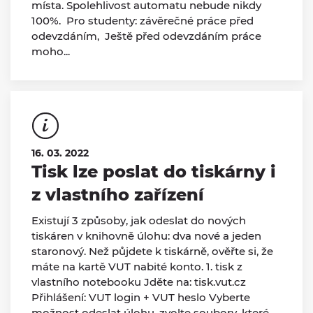
místa. Spolehlivost automatu nebude nikdy
100%. Pro studenty: závěrečné práce před
odevzdáním, Ještě před odevzdáním práce
moho...
16. 03. 2022
Tisk lze poslat do tiskárny i
z vlastního zařízení
Existují 3 způsoby, jak odeslat do nových
tiskáren v knihovně úlohu: dva nové a jeden
staronový. Než půjdete k tiskárně, ověřte si, že
máte na kartě VUT nabité konto. 1. tisk z
vlastního notebooku Jděte na: tisk.vut.cz
Přihlášení: VUT login + VUT heslo Vyberte
možnost odeslat úlohu, zvolte soubory, které