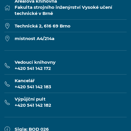
Areálová knihovna
Fakulta strojního inženýrství Vysoké učení
technické v Brně
Technická 2, 616 69 Brno
místnost A4/214a
Vedoucí knihovny
+420 541 142 172
Kancelář
+420 541 142 183
Výpůjční pult
+420 541 142 182
Sigla: BOD 026