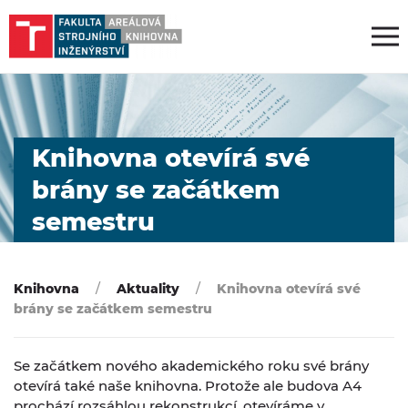
Knihovna otevírá své
brány se začátkem
semestru
Knihovna
Aktuality
Knihovna otevírá své
brány se začátkem semestru
Se začátkem nového akademického roku své brány
otevírá také naše knihovna. Protože ale budova A4
prochází rozsáhlou rekonstrukcí, otevíráme v