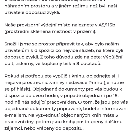
náhradním prostoru a v jiném režimu než byli naši
uživatelé doposud zvyklí.
Naše provizorní výdejní místo naleznete v A5/115b
(prostřední skleněná místnost v přízemí).
Snažili jsme se prostor připravit tak, aby bylo našim
uživatelům k dispozici co nejvíce služeb, na které byli
doposud zvyklí. Z toho důvodu zde najdete: Výpůjční
pult, tiskárny, velkoplošný tisk a 8 počítačů.
Pokud si potřebujete vypůjčit knihu, objednejte si ji
nejprve prostřednictvím vyhledávače Primo (je nutné
se přihlásit). Objednané dokumenty pro vás budou k
dispozici do dvou hodin, v případě objednání po 15.
hodině následující pracovní den. O tom, že jsou pro vás
objednané dokumenty připravené, budete informováni
e-mailem. Na vyzvednutí objednaných knih máte 3
pracovní dny, potom jsou knihy postoupeny dalšímu
zájemci, nebo vráceny do depozitu.