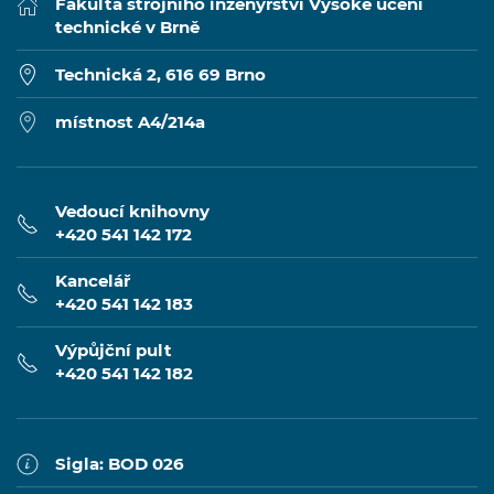
Fakulta strojního inženýrství Vysoké učení
technické v Brně
Technická 2, 616 69 Brno
místnost A4/214a
Vedoucí knihovny
+420 541 142 172
Kancelář
+420 541 142 183
Výpůjční pult
+420 541 142 182
Sigla: BOD 026