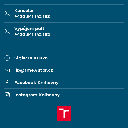
Kancelář
+420 541 142 183
Výpůjční pult
+420 541 142 182
Sigla: BOD 026
lib@fme.vutbr.cz
Facebook Knihovny
Instagram Knihovny